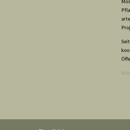
Mos
Pfla
art
Pro
Sei
koo
Öffe
Wäs