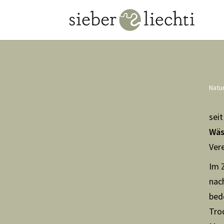
Natu
sei
Wäs
Ver
Im 
nach
bed
Tro