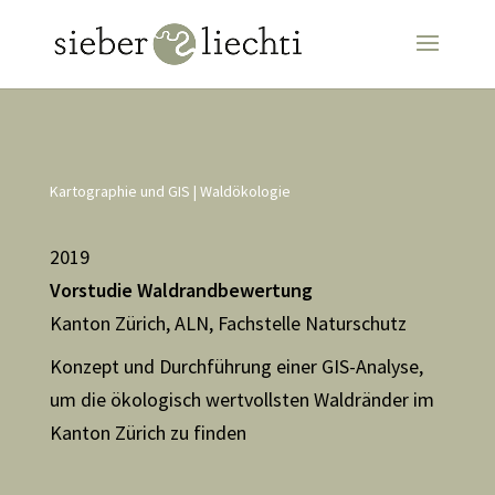
Kartographie und GIS
|
Waldökologie
2019
Vorstudie Waldrandbewertung
Kanton Zürich, ALN, Fachstelle Naturschutz
Konzept und Durchführung einer GIS-Analyse,
um die ökologisch wertvollsten Waldränder im
Kanton Zürich zu finden