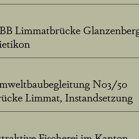
BB Limmatbrücke Glanzenber
ietikon
mweltbaubegleitung N03/50
rücke Limmat, Instandsetzung
traktive Fischerei im Kanton