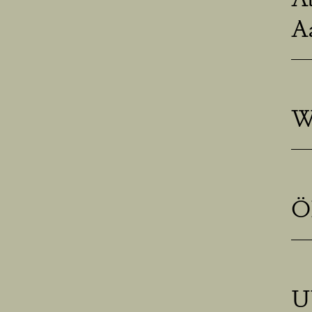
A
W
Ö
U