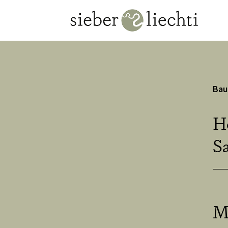
Bau
H
Sa
M