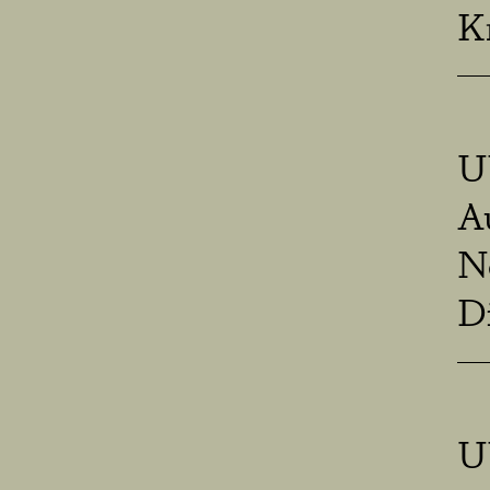
K
U
A
N
D
U