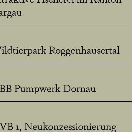
argau
ildtierpark Roggenhausertal
BB Pumpwerk Dornau
VB 1, Neukonzessionierung