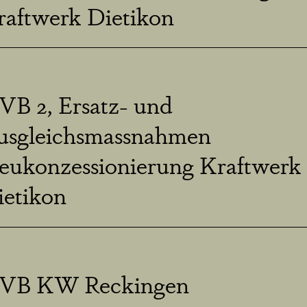
raftwerk Dietikon
VB 2, Ersatz- und
usgleichsmassnahmen
eukonzessionierung Kraftwerk
ietikon
VB KW Reckingen